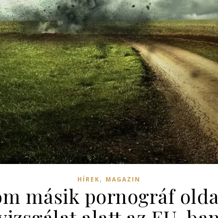
,
HÍREK
MAGAZIN
om másik pornográf olda
vizsgálat alatt az EU-ba