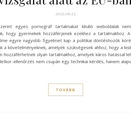
2025.06.13.
szerint egyes pornográf tartalmakat kínáló weboldalak nem
k, hogy gyermekek hozzáférjenek ezekhez a tartalmakhoz. A k
lme egyre nagyobb figyelmet kap a politikai döntéshozók köré
ak a követelményeknek, amelyek szükségesek ahhoz, hogy a kis
n hozzáférhetnek olyan tartalmakhoz, amelyek káros hatással lehe
letkor-ellenőrzés nem csupán egy technikai kérdés, hanem ala
TOVÁBB