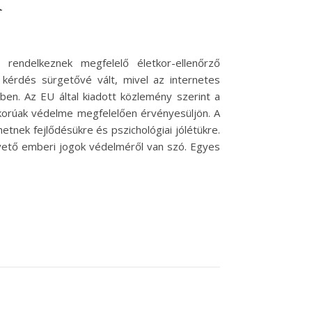
 rendelkeznek megfelelő életkor-ellenőrző
érdés sürgetővé vált, mivel az internetes
ben. Az EU által kiadott közlemény szerint a
korúak védelme megfelelően érvényesüljön. A
tnek fejlődésükre és pszichológiai jólétükre.
pvető emberi jogok védelméről van szó. Egyes