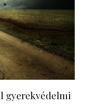
l gyerekvédelmi
n