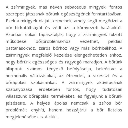
A zsírmirigyek, más néven sebaceous mirigyek, fontos
szerepet játszanak bőrünk egészségének fenntartásában.
Ezek a mirigyek olajat termelnek, amely segít megőrizni a
bőr hidratáltságát és védi azt a környezeti hatásoktól.
Azonban sokan tapasztalják, hogy a zsírmirigyek túlzott
működése bőrproblémákhoz vezethet, például
pattanásokhoz, zsíros bőrhöz vagy más bőrhibákhoz. A
zsírmirigyek megfelelő kezelése elengedhetetlen ahhoz,
hogy bőrünk egészséges és ragyogó maradjon. A bőrünk
állapotát számos tényező befolyásolja, beleértve a
hormonális változásokat, az étrendet, a stresszt és a
bőrápolási szokásainkat. A zsírmirigyek aktivitásának
szabályozása érdekében fontos, hogy tudatosan
válasszunk bőrápolási termékeket, és figyeljünk a bőrünk
jelzéseire. A helyes ápolás nemcsak a zsíros bőr
problémáit enyhíti, hanem hozzájárul a bőr fiatalos
megjelenéséhez is. A cikk…