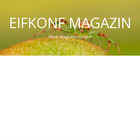
EIFKONF MAGAZIN
Hírek Magyarországról