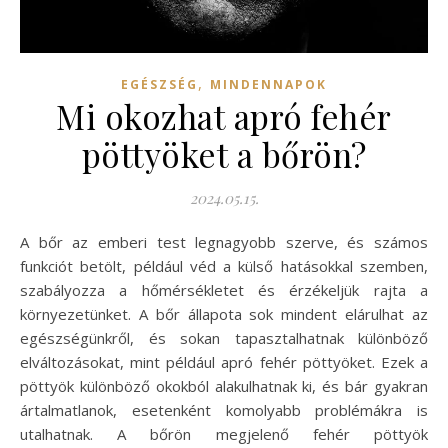
,
EGÉSZSÉG
MINDENNAPOK
Mi okozhat apró fehér
pöttyöket a bőrön?
2024.05.15.
A bőr az emberi test legnagyobb szerve, és számos
funkciót betölt, például véd a külső hatásokkal szemben,
szabályozza a hőmérsékletet és érzékeljük rajta a
környezetünket. A bőr állapota sok mindent elárulhat az
egészségünkről, és sokan tapasztalhatnak különböző
elváltozásokat, mint például apró fehér pöttyöket. Ezek a
pöttyök különböző okokból alakulhatnak ki, és bár gyakran
ártalmatlanok, esetenként komolyabb problémákra is
utalhatnak. A bőrön megjelenő fehér pöttyök