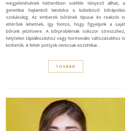
megjelenésének hátterében sokféle tényező állhat, a
genetikai hajlamból kiindulva a különböző bőrápolási
szokásokig. Az emberek bőrének típusai és reakciói is
eltérőek lehetnek, így fontos, hogy figyeljünk a saját
bőrünk jelzéseire. A bőrproblémák sokszor stresszhez,
helytelen táplálkozáshoz vagy hormonális változásokhoz is
köthetők. A fehér pöttyök nemcsak esztétikai…
TOVÁBB