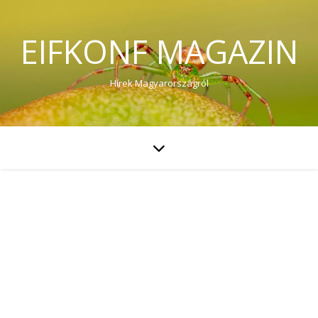
EIFKONF MAGAZIN
Hírek Magyarországról