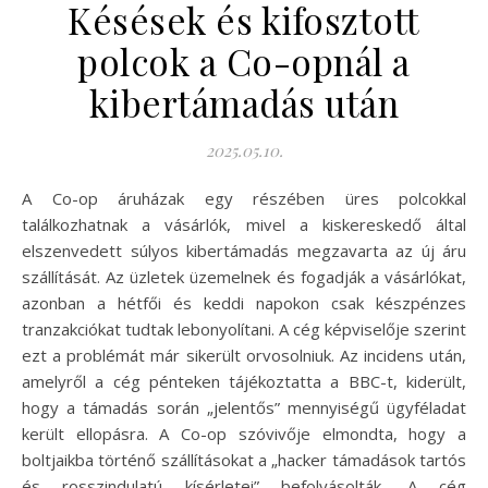
Késések és kifosztott
polcok a Co-opnál a
kibertámadás után
2025.05.10.
A Co-op áruházak egy részében üres polcokkal
találkozhatnak a vásárlók, mivel a kiskereskedő által
elszenvedett súlyos kibertámadás megzavarta az új áru
szállítását. Az üzletek üzemelnek és fogadják a vásárlókat,
azonban a hétfői és keddi napokon csak készpénzes
tranzakciókat tudtak lebonyolítani. A cég képviselője szerint
ezt a problémát már sikerült orvosolniuk. Az incidens után,
amelyről a cég pénteken tájékoztatta a BBC-t, kiderült,
hogy a támadás során „jelentős” mennyiségű ügyféladat
került ellopásra. A Co-op szóvivője elmondta, hogy a
boltjaikba történő szállításokat a „hacker támadások tartós
és rosszindulatú kísérletei” befolyásolták. A cég