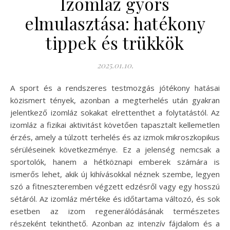
Izomláz gyors
elmulasztása: hatékony
tippek és trükkök
2025.01.10.
A sport és a rendszeres testmozgás jótékony hatásai
közismert tények, azonban a megterhelés után gyakran
jelentkező izomláz sokakat elrettenthet a folytatástól. Az
izomláz a fizikai aktivitást követően tapasztalt kellemetlen
érzés, amely a túlzott terhelés és az izmok mikroszkopikus
sérüléseinek következménye. Ez a jelenség nemcsak a
sportolók, hanem a hétköznapi emberek számára is
ismerős lehet, akik új kihívásokkal néznek szembe, legyen
szó a fitneszteremben végzett edzésről vagy egy hosszú
sétáról. Az izomláz mértéke és időtartama változó, és sok
esetben az izom regenerálódásának természetes
részeként tekinthető. Azonban az intenzív fájdalom és a