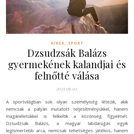
,
HÍREK
SPORT
Dzsudzsák Balázs
gyermekének kalandjai és
felnőtté válása
2025.06.02.
A sportvilágban sok olyan személyiség létezik, akik
nemcsak a pályán mutatott teljesítményükkel, hanem
magánéletükkel is felkeltik a közönség figyelmét.
Dzsudzsák Balázs, a magyar labdarúgás egyik
legismertebb arca, nemcsak tehetséges játékos, hanem