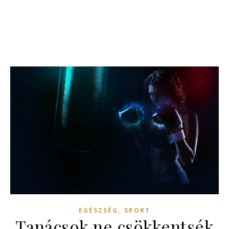
,
EGÉSZSÉG
SPORT
Tanácsok ne csökkentsék