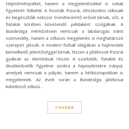
teljesítményükkel, hanem a megjelenésükkel is sokak
figyelmét felkeltik. A focisták frizurái, öltözködési stílusaik
és kiegészítőik sokszor trendteremtő erővel bírnak, sőt, a
fiatalok körében követendő példaként szolgálnak. A
Bundesliga mérkőzésein nemcsak a labdarúgás iránti
szenvedély, hanem a stílusos megjelenés is meghatározó
szerepet játszik. A modern futball világában a hajtrendek
kiemelkedő jelentőséggel bírnak, hiszen a játékosok frizurái
gyakran az identitásuk részei. A szurkolók, fiatalok és
divatkedvelők figyelme azokra a hajviseletekre irányul,
amelyek nemcsak a pályán, hanem a hétköznapokban is
megjelennek. Az évek során a Bundesliga játékosai
különböző stílusú…
TOVÁBB