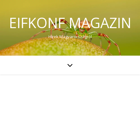
EIFKONF MAGAZIN
Hírek Magyarországról