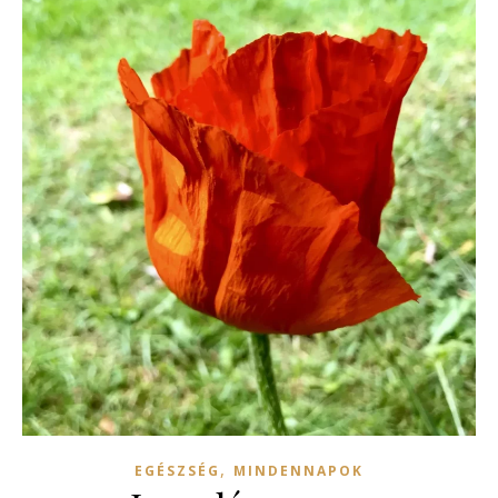
,
EGÉSZSÉG
MINDENNAPOK