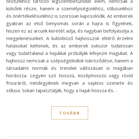
testünkhöz tartozó legszembetűnőbb elem, nemcsak a
külsőnk része, hanem a személyiségünkhöz, stílusunkhoz
és önértékelésünkhöz is szorosan kapcsolódik. Az emberek
gyakran az első benyomás során a hajra is figyelnek,
hiszen ez az arcunk keretét adja, és nagyban befolyásolja a
megjelenésünket. A különböző hajhosszok eltérő érzelmi
hatásokat keltenek, és az emberek sokszor tudatosan
vagy tudattalanul a hajukkal próbálják kifejezni magukat. A
hajhossz nemcsak a szépségideálok tükröződése, hanem a
társadalmi normák és trendek változásait is magában
hordozza. Legyen szó hosszú, középhosszú vagy rövid
frizuráról, mindegyiknek megvan a sajátos üzenete és
stílusa. Sokan tapasztalják, hogy a hajuk hossza és…
TOVÁBB