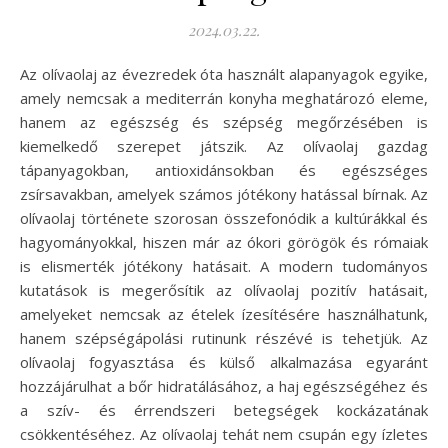
2024.03.22.
Az olívaolaj az évezredek óta használt alapanyagok egyike,
amely nemcsak a mediterrán konyha meghatározó eleme,
hanem az egészség és szépség megőrzésében is
kiemelkedő szerepet játszik. Az olívaolaj gazdag
tápanyagokban, antioxidánsokban és egészséges
zsírsavakban, amelyek számos jótékony hatással bírnak. Az
olívaolaj története szorosan összefonódik a kultúrákkal és
hagyományokkal, hiszen már az ókori görögök és rómaiak
is elismerték jótékony hatásait. A modern tudományos
kutatások is megerősítik az olívaolaj pozitív hatásait,
amelyeket nemcsak az ételek ízesítésére használhatunk,
hanem szépségápolási rutinunk részévé is tehetjük. Az
olívaolaj fogyasztása és külső alkalmazása egyaránt
hozzájárulhat a bőr hidratálásához, a haj egészségéhez és
a szív- és érrendszeri betegségek kockázatának
csökkentéséhez. Az olívaolaj tehát nem csupán egy ízletes