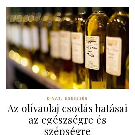
,
DIVAT
EGÉSZSÉG
Az olívaolaj csodás hatásai
az egészségre és
szépségre