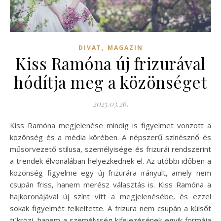
,
DIVAT
MAGAZIN
Kiss Ramóna új frizurával
hódítja meg a közönséget
2025.03.26.
Kiss Ramóna megjelenése mindig is figyelmet vonzott a
közönség és a média körében. A népszerű színésznő és
műsorvezető stílusa, személyisége és frizurái rendszerint
a trendek élvonalában helyezkednek el. Az utóbbi időben a
közönség figyelme egy új frizurára irányult, amely nem
csupán friss, hanem merész választás is. Kiss Ramóna a
hajkoronájával új színt vitt a megjelenésébe, és ezzel
sokak figyelmét felkeltette. A frizura nem csupán a külsőt
tükrözi, hanem a személyiség kifejezésének egyik formája