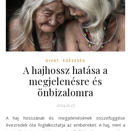
,
DIVAT
EGÉSZSÉG
A hajhossz hatása a
megjelenésre és
önbizalomra
2024.11.17.
A haj hosszának és megjelenésének összefüggése
évezredek óta foglalkoztatja az embereket. A haj, mint a