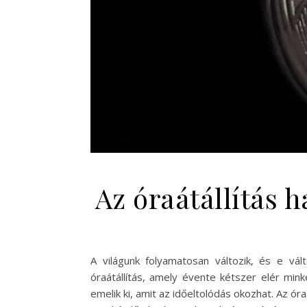
Az óraátállítás 
A világunk folyamatosan változik, és e vál
óraátállítás, amely évente kétszer elér min
emelik ki, amit az időeltolódás okozhat. Az ó