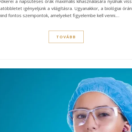
kerei a napsütéses órák maximális kihasználására nyúlnak viss
öbbletet igényeljünk a világításra. Ugyanakkor, a biológiai óránk
ind fontos szempontok, amelyeket figyelembe kell venni.…
TOVÁBB