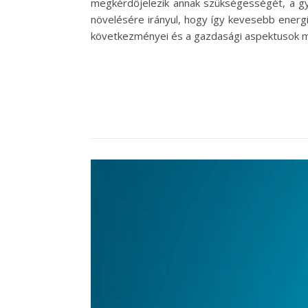
megkérdőjelezik annak szükségességét, a gyö
növelésére irányul, hogy így kevesebb energiat
következményei és a gazdasági aspektusok m