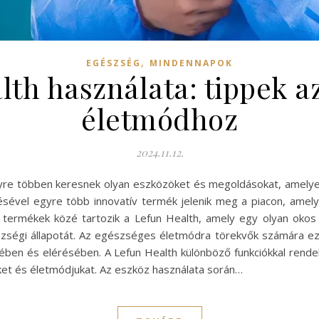
,
EGÉSZSÉG
MINDENNAPOK
lth használata: tippek a
életmódhoz
2024.11.12.
e többen keresnek olyan eszközöket és megoldásokat, amelyek 
sével egyre több innovatív termék jelenik meg a piacon, amely
termékek közé tartozik a Lefun Health, amely egy olyan okos 
észségi állapotát. Az egészséges életmódra törekvők számára e
zésében és elérésében. A Lefun Health különböző funkciókkal rende
et és életmódjukat. Az eszköz használata során…