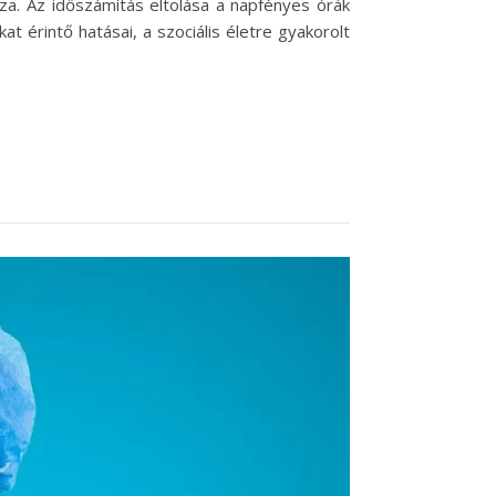
za. Az időszámítás eltolása a napfényes órák
at érintő hatásai, a szociális életre gyakorolt