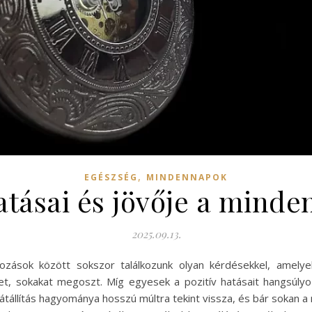
,
EGÉSZSÉG
MINDENNAPOK
hatásai és jövője a mind
2025.09.13.
tozások között sokszor találkozunk olyan kérdésekkel, amely
ket, sokakat megoszt. Míg egyesek a pozitív hatásait hangsúl
raátállítás hagyománya hosszú múltra tekint vissza, és bár sokan 