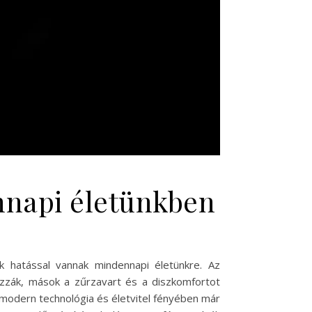
ennapi életünkben
ek hatással vannak mindennapi életünkre. Az
yozzák, mások a zűrzavart és a diszkomfortot
a modern technológia és életvitel fényében már