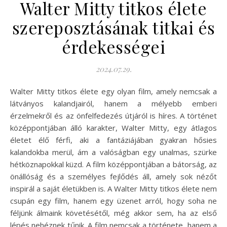
Walter Mitty titkos élete
szereposztásának titkai és
érdekességei
2024.07.29.
Walter Mitty titkos élete egy olyan film, amely nemcsak a
látványos kalandjairól, hanem a mélyebb emberi
érzelmekről és az önfelfedezés útjáról is híres. A történet
középpontjában álló karakter, Walter Mitty, egy átlagos
életet élő férfi, aki a fantáziájában gyakran hősies
kalandokba merül, ám a valóságban egy unalmas, szürke
hétköznapokkal küzd. A film középpontjában a bátorság, az
önállóság és a személyes fejlődés áll, amely sok nézőt
inspirál a saját életükben is. A Walter Mitty titkos élete nem
csupán egy film, hanem egy üzenet arról, hogy soha ne
féljünk álmaink követésétől, még akkor sem, ha az első
lépés nehéznek tűnik. A film nemcsak a története, hanem a