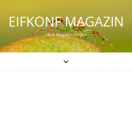
EIFKONF MAGAZIN
Hírek Magyarországról