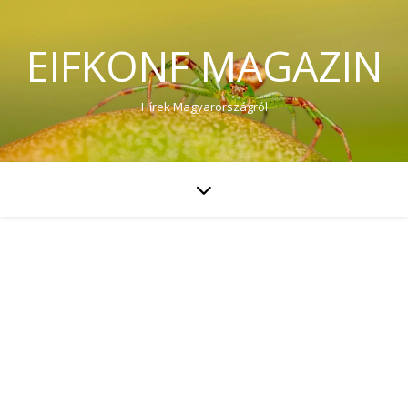
EIFKONF MAGAZIN
Hírek Magyarországról