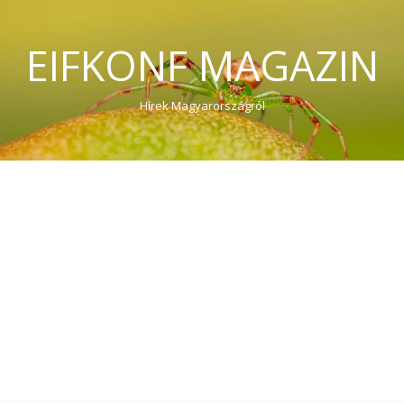
EIFKONF MAGAZIN
Hírek Magyarországról