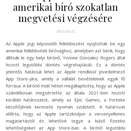
amerikai bíró szokatlan
megvetési végzésére
2025.05.17.
Az Apple jogi képviselői fellebbezést nyújtottak be egy
amerikai fellebbviteli bírósághoz, amelyben azt kérik, hogy
állítsák le egy helyi bírónő, Yvonne Gonzalez Rogers által
hozott legutóbbi döntés végrehajtását. Ez a döntés
jelentős hatással lehet az Apple rendkívül jövedelmező
App Store-jára, amely a vállalat bevételeinek egyik fő
forrása. A bírónő múlt héten megállapította, hogy az Apple
szándékosan megsértette az általa 2021-ben hozott
korábbi határozatot, amely az Epic Games, a Fortnite
készítőjének keresete nyomán született. A határozat
előírta, hogy az Apple tartózkodjon a versenyellenes
magatartástól és lehetővé tegye a külső fizetési
lehetőségeket az App Store-ban. A bírónő legutóbbi