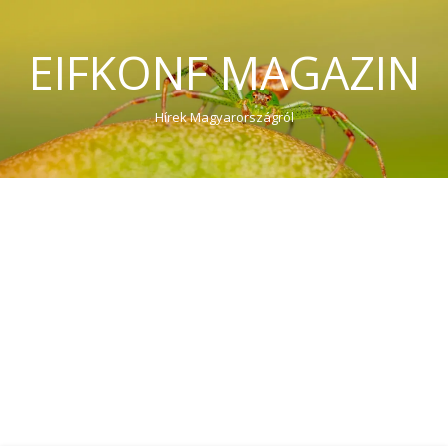
EIFKONF MAGAZIN
Hírek Magyarországról