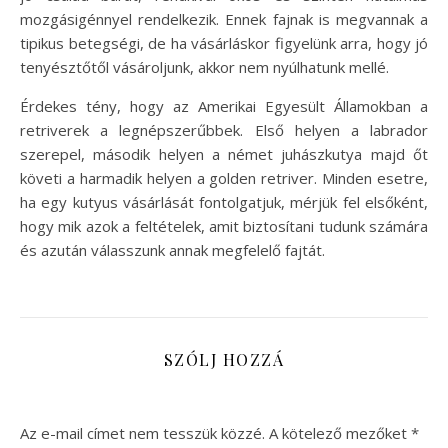
mozgásigénnyel rendelkezik. Ennek fajnak is megvannak a
tipikus betegségi, de ha vásárláskor figyelünk arra, hogy jó
tenyésztőtől vásároljunk, akkor nem nyúlhatunk mellé.
Érdekes tény, hogy az Amerikai Egyesült Államokban a
retriverek a legnépszerűbbek. Első helyen a labrador
szerepel, második helyen a német juhászkutya majd őt
követi a harmadik helyen a golden retriver. Minden esetre,
ha egy kutyus vásárlását fontolgatjuk, mérjük fel elsőként,
hogy mik azok a feltételek, amit biztosítani tudunk számára
és azután válasszunk annak megfelelő fajtát.
SZÓLJ HOZZÁ
Az e-mail címet nem tesszük közzé.
A kötelező mezőket
*