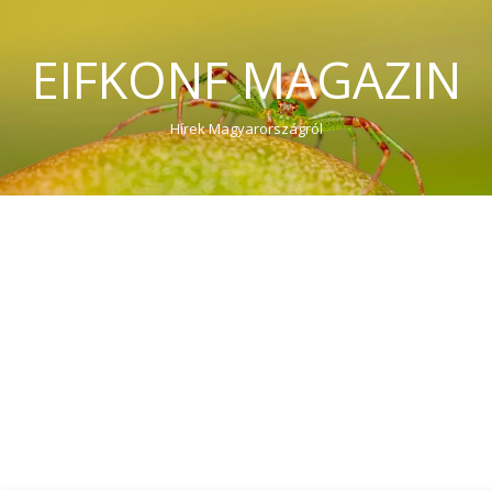
EIFKONF MAGAZIN
Hírek Magyarországról