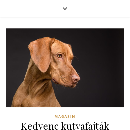
MAGAZIN
Kedvenc kutyafajták