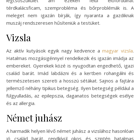
légcsőszűkület ám ezeken felül előfordulhat
térdkalácsficam, szemprobléma és bőrproblémák is. A
meleget nem igazán bírják, így nyaranta a gazdiknak
muszáj rendszeresen hűsíteniük a testüket.
Vizsla
Az aktív kutyások egyik nagy kedvence a
magyar vizsla
.
Hatalmas mozgásigénnyel rendelkezik és igazán imádja az
embereket. Gyerekek közé is nyugodtan engedhető, igazi
család barát. Imád labdázni és a kertben rohangálni és
természetesen szereti a hosszú sétákat. Sajnos a fajtára
jellemző néhány tipikus betegség. Ilyen betegség például a
fülgyulladás, az epilepszia, daganatos betegségek esélye
és az allergia.
Német juhász
A harmadik helyen lévő német juhász a vizslához hasonlóan
jó család barát, rendkívül okos és szintén hatalmas