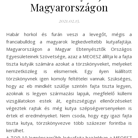
Magyarországon
2021.02.15.
Habár horkol és furán veszi a levegőt, mégis a
franciabulldog a magyarok legkedveltebb kutyafajtája.
Magyarországon a Magyar Ebtenyésztők Országos
Egyesületeinek Szövetsége, azaz a MEOESZ állítja ki a fajta
tiszta kutyák számára azokat a törzskönyveket, melyeket
nemzetközileg is elismernek. Egy ilyen kiállított
törzskönyvnek igen komoly feltételei vannak. Szükséges,
hogy az eb mindkét szülője szintén fajta tiszta legyen,
azoknak is legyen származási lapjuk, megfelelő küllemi
vizsgálatokon estek át, egészségügyi ellenőrzéseket
végeztek rajtuk és még kutya szépségversenyeken is
értek el eredményeket. Nem csoda, hogy egy igazi fajta
tiszta kutya, törzskönyvezve több százezer forintba is
kerülhet.
A TOP 10 legnépszerűbb kutyafajta hazánkban a MEOESZ