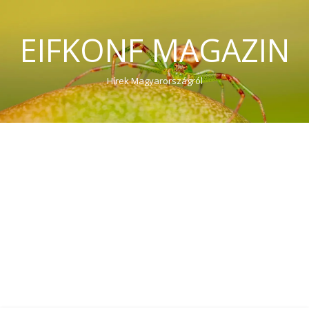
EIFKONF MAGAZIN
Hírek Magyarországról