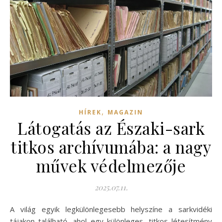
,
HÍREK
MAGAZIN
Látogatás az Északi-sark
titkos archívumába: a nagy
művek védelmezője
2025.07.11.
A világ egyik legkülönlegesebb helyszíne a sarkvidéki
tájakon található, ahol egy különleges, titkos létesítmény