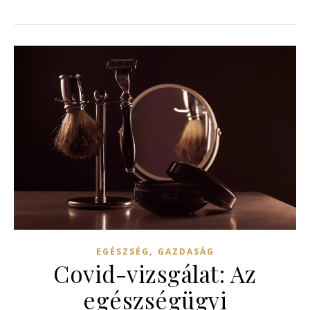
,
EGÉSZSÉG
GAZDASÁG
Covid-vizsgálat: Az
egészségügyi