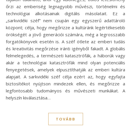
őrzi az emberiség legnagyobb művészi, történelmi és
technológiai alkotásainak digitális másolatait. Ez a
„sarkvidéki széf” nem csupán egy egyszerű adattároló
központ; célja, hogy megőrizze a kultúránk legértékesebb
örökségét a jövő generációi számára, még a legrosszabb
forgatókönyvek esetén is. A széf ötlete az emberi tudás
és kreativitás megőrzése iránti igényből fakadt. A globális
felmelegedés, a természeti katasztrófák, a háborúk vagy
akár a technológiai katasztrófák mind olyan potenciális
fenyegetések, amelyek elpusztíthatják az emberi kultúra
alapjait. A sarkvidéki széf célja ezért az, hogy egyfajta
biztosítékot nyújtson mindezek ellen, és megőrizze a
legfontosabb tudományos és művészeti munkákat. A
helyszín kiválasztása…
TOVÁBB