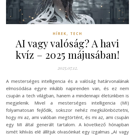
,
HÍREK
TECH
AI vagy valóság? A havi
kvíz – 2025 májusában!
2025.07.12.
A mesterséges intelligencia és a valóság határvonalának
elmosódása egyre inkább napirenden van, és ez nem
csupán a tech világban, hanem a mindennapi életünkben is
megjelenik. Mivel a mesterséges intelligencia (MI)
folyamatosan fejlődik, sokszor nehéz megkülönböztetni,
hogy mi az, ami valóban megtörtént, és mi az, ami csupán
egy MI által generált tartalom. A következő hónapban
ismét kihívás elé állítjuk olvasóinkat egy izgalmas „AI vagy