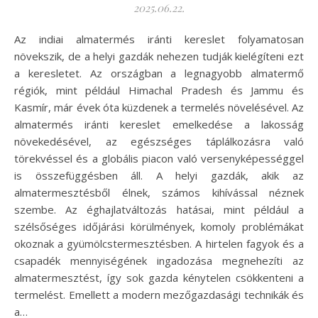
2025.06.22.
Az indiai almatermés iránti kereslet folyamatosan
növekszik, de a helyi gazdák nehezen tudják kielégíteni ezt
a keresletet. Az országban a legnagyobb almatermő
régiók, mint például Himachal Pradesh és Jammu és
Kasmír, már évek óta küzdenek a termelés növelésével. Az
almatermés iránti kereslet emelkedése a lakosság
növekedésével, az egészséges táplálkozásra való
törekvéssel és a globális piacon való versenyképességgel
is összefüggésben áll. A helyi gazdák, akik az
almatermesztésből élnek, számos kihívással néznek
szembe. Az éghajlatváltozás hatásai, mint például a
szélsőséges időjárási körülmények, komoly problémákat
okoznak a gyümölcstermesztésben. A hirtelen fagyok és a
csapadék mennyiségének ingadozása megnehezíti az
almatermesztést, így sok gazda kénytelen csökkenteni a
termelést. Emellett a modern mezőgazdasági technikák és
a…