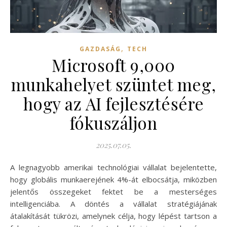
,
GAZDASÁG
TECH
Microsoft 9,000
munkahelyet szüntet meg,
hogy az AI fejlesztésére
fókuszáljon
2025.07.05.
A legnagyobb amerikai technológiai vállalat bejelentette,
hogy globális munkaerejének 4%-át elbocsátja, miközben
jelentős összegeket fektet be a mesterséges
intelligenciába. A döntés a vállalat stratégiájának
átalakítását tükrözi, amelynek célja, hogy lépést tartson a