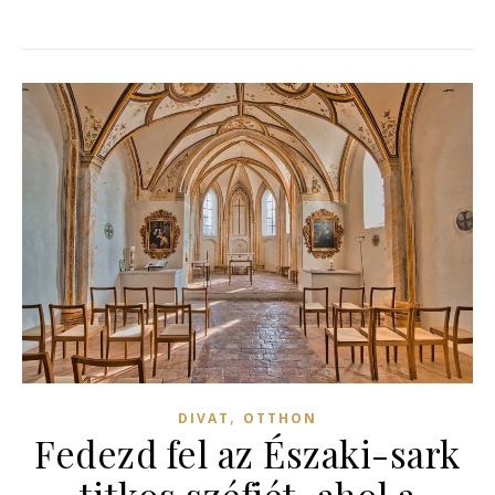
,
DIVAT
OTTHON
Fedezd fel az Északi-sark
titkos széfjét, ahol a