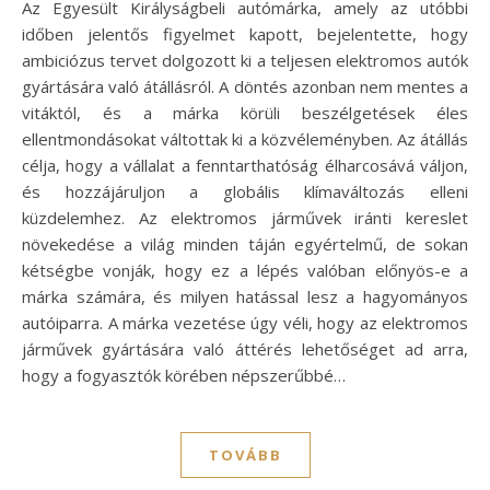
Az Egyesült Királyságbeli autómárka, amely az utóbbi
időben jelentős figyelmet kapott, bejelentette, hogy
ambiciózus tervet dolgozott ki a teljesen elektromos autók
gyártására való átállásról. A döntés azonban nem mentes a
vitáktól, és a márka körüli beszélgetések éles
ellentmondásokat váltottak ki a közvéleményben. Az átállás
célja, hogy a vállalat a fenntarthatóság élharcosává váljon,
és hozzájáruljon a globális klímaváltozás elleni
küzdelemhez. Az elektromos járművek iránti kereslet
növekedése a világ minden táján egyértelmű, de sokan
kétségbe vonják, hogy ez a lépés valóban előnyös-e a
márka számára, és milyen hatással lesz a hagyományos
autóiparra. A márka vezetése úgy véli, hogy az elektromos
járművek gyártására való áttérés lehetőséget ad arra,
hogy a fogyasztók körében népszerűbbé…
TOVÁBB