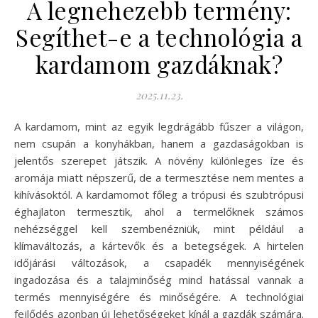
A legnehezebb termény:
Segíthet-e a technológia a
kardamom gazdáknak?
2025.11.23.
A kardamom, mint az egyik legdrágább fűszer a világon,
nem csupán a konyhákban, hanem a gazdaságokban is
jelentős szerepet játszik. A növény különleges íze és
aromája miatt népszerű, de a termesztése nem mentes a
kihívásoktól. A kardamomot főleg a trópusi és szubtrópusi
éghajlaton termesztik, ahol a termelőknek számos
nehézséggel kell szembenézniük, mint például a
klímaváltozás, a kártevők és a betegségek. A hirtelen
időjárási változások, a csapadék mennyiségének
ingadozása és a talajminőség mind hatással vannak a
termés mennyiségére és minőségére. A technológiai
fejlődés azonban új lehetőségeket kínál a gazdák számára.