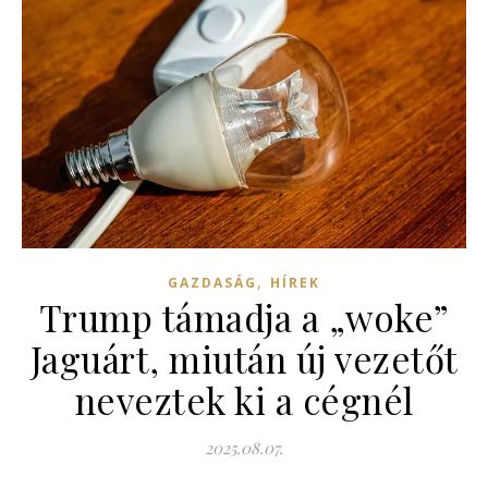
,
GAZDASÁG
HÍREK
Trump támadja a „woke”
Jaguárt, miután új vezetőt
neveztek ki a cégnél
2025.08.07.