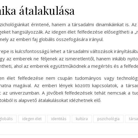
ika átalakulása
ichológiánkat érintené, hanem a társadalmi dinamikáinkat is. A
eket hangsúlyozzák. Az idegen élet felfedezése elősegítheti a „
ely az emberi faj globális összefogására irányul.
e is kulcsfontosságú lehet a társadalmi változások irányításába
 az emberek ne féljenek az ismeretlentől, hanem inkább nyitot
lentheti, ahol az emberek együttműködnek a megértés és a felfe
n élet felfedezése nem csupán tudományos vagy technológi
ozhatna magával. Az emberi lények közötti kapcsolatok, a társ
ket az univerzumban. A jövőbeli felfedezések tehát nemcsak a 
kból is alapvető átalakulásokat idézhetnek elő.
globális
idegen élet
identitás
kultúra
pszichológia
társ