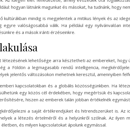
ek. Az idegen élet felfedezése, amely évtizedek óta foglalkozta
ldául: hogyan látnánk magunkat és másokat, ha tudnánk, hogy n
 kultúrákban mindig is megjelentek a mitikus lények és az idege
g egyre valóságosabbá válik. Ha például egy nyilvánvalóan int
ésünkre és a mások iránti érzéseinkre.
lakulása
 létezésének lehetősége arra késztetheti az embereket, hogy új
ség a Földön a legmagasabb rendű intelligencia, megkérdőjele
elyek jelentős változásokon mehetnek keresztül, amennyiben felfe
 emberi kapcsolatokban és a globális közösségünkben. Ha létez
esülhetünk egy közös cél érdekében, hogy megértsük és kapcsolat
gerősítésére, hiszen az emberek talán jobban értékelnék egymást,
kérdőjelezni a saját értékrendjüket és hitrendszerüket is. Az i
 amelyek a létezés értelméről és a helyünkről szólnak. Az ilye
z életben, és milyen kapcsolatokat ápolunk egymással.