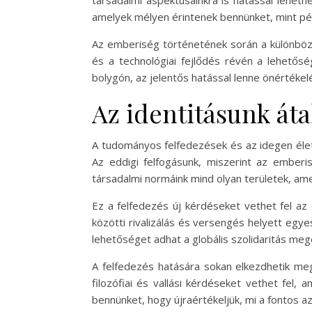
társadalmi aspektusainkra is hatással lehetn
amelyek mélyen érintenek bennünket, mint pé
Az emberiség történetének során a különböző
és a technológiai fejlődés révén a lehetősé
bolygón, az jelentős hatással lenne önértékel
Az identitásunk áta
A tudományos felfedezések és az idegen élet
Az eddigi felfogásunk, miszerint az emberi
társadalmi normáink mind olyan területek, am
Ez a felfedezés új kérdéseket vethet fel az
közötti rivalizálás és versengés helyett egy
lehetőséget adhat a globális szolidaritás me
A felfedezés hatására sokan elkezdhetik meg
filozófiai és vallási kérdéseket vethet fel,
bennünket, hogy újraértékeljük, mi a fontos a