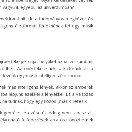
tja az emberiséget, olyan kérdéseket vet fel,
em vagyunk egyedül az univerzumban?
nek iránti hit, de a tudományos megközelítés
elligens életformát fedeznének fel egy másik
raértékeljék saját helyüket az univerzumban.
ződhet. Az önértékelésünk, a kultúránk és a
dezünk egy másik intelligens életformát.
nek más intelligens lények, akkor az emberek
ba lépjünk ezekkel a lényekkel. Ez a változás
 ha tudnák, hogy egy közös „másik” létezik.
degen élet létezése új, eddig nem tapasztalt
n mélyreható felfedezések arra ösztönözhetnek