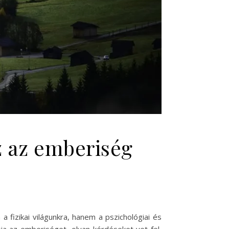
z az emberiség
fizikai világunkra, hanem a pszichológiai és