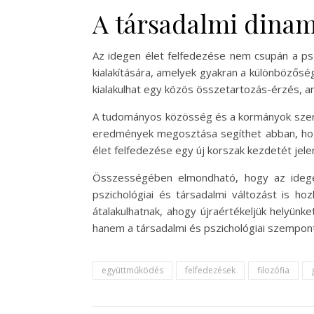
A társadalmi dinam
Az idegen élet felfedezése nem csupán a psz
kialakítására, amelyek gyakran a különbözőség
kialakulhat egy közös összetartozás-érzés, am
A tudományos közösség és a kormányok szerep
eredmények megosztása segíthet abban, hogy
élet felfedezése egy új korszak kezdetét je
Összességében elmondható, hogy az idege
pszichológiai és társadalmi változást is h
átalakulhatnak, ahogy újraértékeljük helyün
hanem a társadalmi és pszichológiai szemponto
együttműködés
felfedezések
filozófia