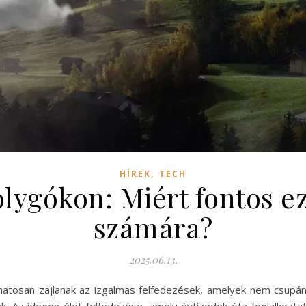
,
HÍREK
TECH
olygókon: Miért fontos e
számára?
2025.06.13.
atosan zajlanak az izgalmas felfedezések, amelyek nem csupán a 