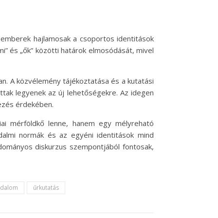
z emberek hajlamosak a csoportos identitások
mi” és „ők” közötti határok elmosódását, mivel
n. A közvélemény tájékoztatása és a kutatási
tak legyenek az új lehetőségekre. Az idegen
dezés érdekében.
ai mérföldkő lenne, hanem egy mélyreható
adalmi normák és az egyéni identitások mind
tudományos diskurzus szempontjából fontosak,
adalom
űrkutatás