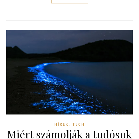
,
HÍREK
TECH
Miért számolják a tudósok