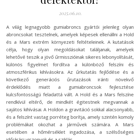
2025.06.10.
A világ legnagyobb gumiabroncs gyártói jelenleg olyan
abroncsokat tesztelnek, amelyek képesek ellenállni a Hold
és a Mars extrém környezeti feltételeinek. A kutatások
célja, hogy olyan megoldásokat találjanak, amelyek
lehetővé teszik a jövő űrmisszióinak sikeres lebonyolítását,
különös figyelmet fordítva a különböző felszíni és
atmoszférikus kihívásokra. Az űrkutatás fejlődése és a
következő generációs űrutazások iránti növekvő
érdeklődés miatt a gumiabroncsok fejlesztése
kulcsfontosságú feladattá vált. A Hold és a Mars felszíne
rendkívül eltérő, de mindkét égitestnek megvannak a
sajátos kihívásai. A Holdon a gravitáció sokkal alacsonyabb,
és a felszínt vastag porréteg borítja, amely szintén komoly
problémákat okozhat a járművek számára. A Mars
esetében a hőmérséklet ingadozása, a szélsőséges
időjárási viszonyok és a sziklás…