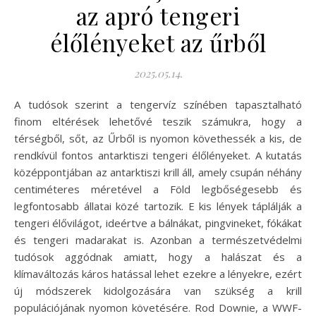
az apró tengeri
élőlényeket az űrből
2025.05.14.
A tudósok szerint a tengervíz színében tapasztalható
finom eltérések lehetővé teszik számukra, hogy a
térségből, sőt, az Űrből is nyomon követhessék a kis, de
rendkívül fontos antarktiszi tengeri élőlényeket. A kutatás
középpontjában az antarktiszi krill áll, amely csupán néhány
centiméteres méretével a Föld legbőségesebb és
legfontosabb állatai közé tartozik. E kis lények táplálják a
tengeri élővilágot, ideértve a bálnákat, pingvineket, fókákat
és tengeri madarakat is. Azonban a természetvédelmi
tudósok aggódnak amiatt, hogy a halászat és a
klímaváltozás káros hatással lehet ezekre a lényekre, ezért
új módszerek kidolgozására van szükség a krill
populációjának nyomon követésére. Rod Downie, a WWF-