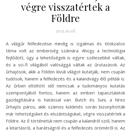
végre visszatértek a
Földre
2025.10.18.
A világűr felfedezése mindig is izgalmas és titokzatos
téma volt az emberiség számára. Ahogy a technológia
fejlődött, úgy a lehetőségek is egyre szélesebbé váltak,
és a sci-fi világából valósággá váltak az űrutazások. Az
űrhajósok, akik a Földön kívüli világot kutatják, nem csupán
tudósok, hanem a felfedezés és a kalandvágy élő példái is.
Az űrben eltöltött idő nemcsak a tudományos kutatás
szempontjából fontos, hanem az emberi tapasztalatok
gazdagítására is hatással van. Butch és Suni, a híres
űrhajós páros, akik számos küldetés során bizonyították
már tehetségüket és elszántságukat, végre visszatértek a
Földre. Az ő történetük nem csupán a kalandról szól, hanem
a kitartásról, a barátságról és a felfedezés öröméről is. Az