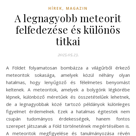
,
HÍREK
MAGAZIN
A legnagyobb meteorit
felfedezése és különös
titkai
2025.05.23.
A Földet folyamatosan bombázza a világűrből érkező
meteoritok sokasága, amelyek közül néhány olyan
hatalmas, hogy lenyűgöző és félelmetes benyomást
keltenek. A meteoritok, amelyek a bolygónk légkörébe
lépnek, különböző méretűek és összetételűek lehetnek,
de a legnagyobbak közé tartozó példányok különleges
figyelmet érdemelnek. Ezek a hatalmas égitestek nem
csupán tudományos érdekességek, hanem fontos
szerepet játszanak a Föld történetének megértésében is.
A meteoritok megfigyelése és tanulmányozása révén