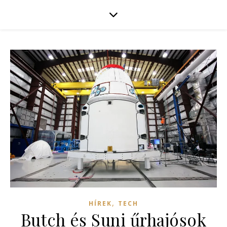
,
HÍREK
TECH
Butch és Suni űrhajósok