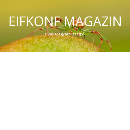
EIFKONF MAGAZIN
Hírek Magyarországról