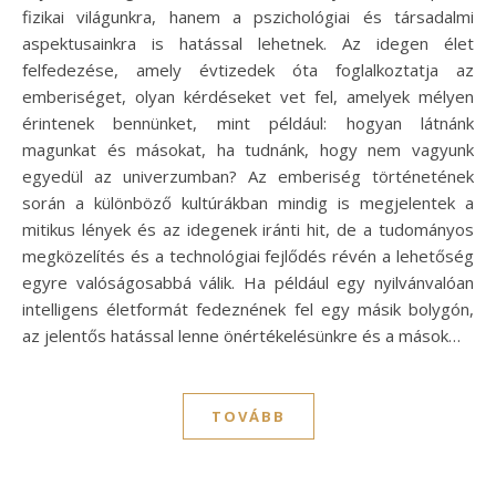
fizikai világunkra, hanem a pszichológiai és társadalmi
aspektusainkra is hatással lehetnek. Az idegen élet
felfedezése, amely évtizedek óta foglalkoztatja az
emberiséget, olyan kérdéseket vet fel, amelyek mélyen
érintenek bennünket, mint például: hogyan látnánk
magunkat és másokat, ha tudnánk, hogy nem vagyunk
egyedül az univerzumban? Az emberiség történetének
során a különböző kultúrákban mindig is megjelentek a
mitikus lények és az idegenek iránti hit, de a tudományos
megközelítés és a technológiai fejlődés révén a lehetőség
egyre valóságosabbá válik. Ha például egy nyilvánvalóan
intelligens életformát fedeznének fel egy másik bolygón,
az jelentős hatással lenne önértékelésünkre és a mások…
TOVÁBB