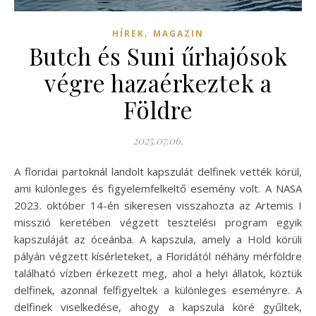
,
HÍREK
MAGAZIN
Butch és Suni űrhajósok
végre hazaérkeztek a
Földre
2025.07.06.
A floridai partoknál landolt kapszulát delfinek vették körül,
ami különleges és figyelemfelkeltő esemény volt. A NASA
2023. október 14-én sikeresen visszahozta az Artemis I
misszió keretében végzett tesztelési program egyik
kapszuláját az óceánba. A kapszula, amely a Hold körüli
pályán végzett kísérleteket, a Floridától néhány mérföldre
található vízben érkezett meg, ahol a helyi állatok, köztük
delfinek, azonnal felfigyeltek a különleges eseményre. A
delfinek viselkedése, ahogy a kapszula köré gyűltek,