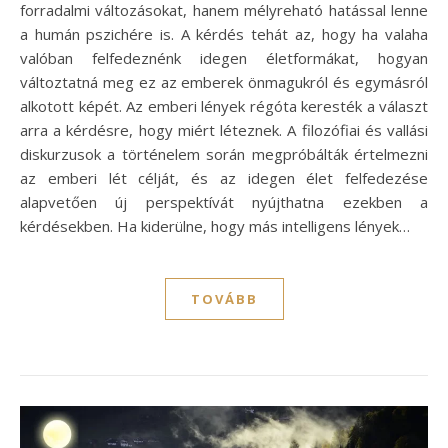
forradalmi változásokat, hanem mélyreható hatással lenne
a humán pszichére is. A kérdés tehát az, hogy ha valaha
valóban felfedeznénk idegen életformákat, hogyan
változtatná meg ez az emberek önmagukról és egymásról
alkotott képét. Az emberi lények régóta keresték a választ
arra a kérdésre, hogy miért léteznek. A filozófiai és vallási
diskurzusok a történelem során megpróbálták értelmezni
az emberi lét célját, és az idegen élet felfedezése
alapvetően új perspektívát nyújthatna ezekben a
kérdésekben. Ha kiderülne, hogy más intelligens lények…
TOVÁBB