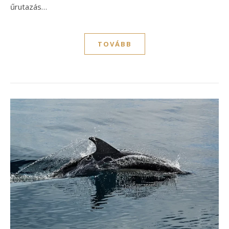
űrutazás…
TOVÁBB