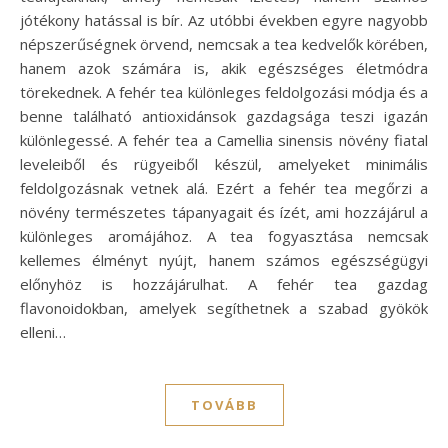
jótékony hatással is bír. Az utóbbi években egyre nagyobb
népszerűségnek örvend, nemcsak a tea kedvelők körében,
hanem azok számára is, akik egészséges életmódra
törekednek. A fehér tea különleges feldolgozási módja és a
benne található antioxidánsok gazdagsága teszi igazán
különlegessé. A fehér tea a Camellia sinensis növény fiatal
leveleiből és rügyeiből készül, amelyeket minimális
feldolgozásnak vetnek alá. Ezért a fehér tea megőrzi a
növény természetes tápanyagait és ízét, ami hozzájárul a
különleges aromájához. A tea fogyasztása nemcsak
kellemes élményt nyújt, hanem számos egészségügyi
előnyhöz is hozzájárulhat. A fehér tea gazdag
flavonoidokban, amelyek segíthetnek a szabad gyökök
elleni…
TOVÁBB