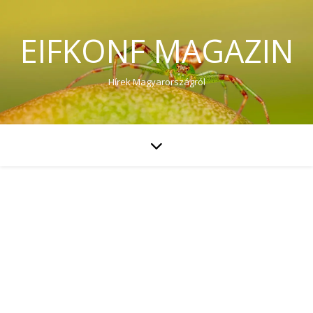
EIFKONF MAGAZIN
Hírek Magyarországról