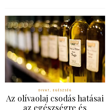
,
DIVAT
EGÉSZSÉG
Az olívaolaj csodás hatásai
az egészségre és