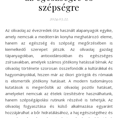
szépségre
2024.03.22.
Az olívaolaj az évezredek óta használt alapanyagok egyike,
amely nemcsak a mediterrán konyha meghatározó eleme,
hanem az egészség és szépség megőrzésében is
kiemelkedő szerepet játszik. Az olívaolaj gazdag
tápanyagokban, antioxidánsokban és egészséges
zsírsavakban, amelyek számos jótékony hatással bírnak. Az
olívaolaj története szorosan összefonódik a kultúrákkal és
hagyományokkal, hiszen már az ókori görögök és rómaiak
is elismerték jótékony hatásait. A modern tudományos
kutatások is megerősítik az olívaolaj pozitív hatásait,
amelyeket nemcsak az ételek ízesítésére használhatunk,
hanem szépségápolási rutinunk részévé is tehetjük. Az
olívaolaj fogyasztása és külső alkalmazása egyaránt
hozzájárulhat a bőr hidratálásához, a haj egészségéhez és