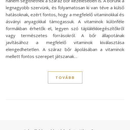
hanem segíthetnek a száraz bőr kezelésében is. A bőrünk a
legnagyobb szervünk, és folyamatosan ki van téve a külső
hatásoknak, ezért fontos, hogy a megfelelő vitaminokkal és
ásványi anyagokkal támogassuk. A vitaminok különféle
formákban érhetők el, legyen szó táplálékkiegészítőkről
vagy természetes forrásokról. A bőr állapotának
javításához a megfelelő vitaminok kiválasztása
elengedhetetlen. A száraz bőr ápolásában a vitaminok
mellett fontos szerepet játszanak…
TOVÁBB