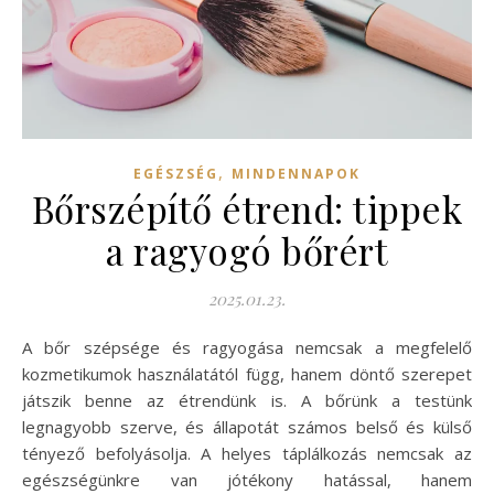
,
EGÉSZSÉG
MINDENNAPOK
Bőrszépítő étrend: tippek
a ragyogó bőrért
2025.01.23.
A bőr szépsége és ragyogása nemcsak a megfelelő
kozmetikumok használatától függ, hanem döntő szerepet
játszik benne az étrendünk is. A bőrünk a testünk
legnagyobb szerve, és állapotát számos belső és külső
tényező befolyásolja. A helyes táplálkozás nemcsak az
egészségünkre van jótékony hatással, hanem