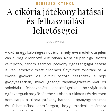
,
EGÉSZSÉG
OTTHON
A cikória jótékony hatásai
és felhasználási
lehetőségei
2025.09.02.
A cikória egy különleges növény, amely évezredek óta jelen
van a világ különböző kultúráiban. Nem csupán egy ízletes
kávépótló, hanem számos jótékony egészségügyi hatása
is van, amelyek miatt érdemes figyelmet fordítani rá. A
cikória gyökere és levelei régóta használtak a népi
gyógyászatban, mivel gazdag tápanyagtartalmukkal és
sokoldalú felhasználási lehetőségeikkel hozzájárulnak
egészségünk megőrzéséhez. Ebben a cikkben részletesen
bemutatjuk a cikória jótékony hatásait, tápanyagtartalmát
és felhasználási lehetőségeit, hogy mindenki számára