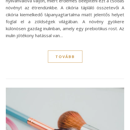
nyilvánvalóvá váljon, miért érdemes beépíteni ezt a csodás
növényt az étrendünkbe. A cikória tápláló összetevői A
cikória kiemelkedő tápanyagtartalma miatt jelentős helyet
foglal el a zöldségek világában. A növény gyökere
különösen gazdag inulinban, amely egy prebiotikus rost. Az
inulin jótékony hatással van…
TOVÁBB