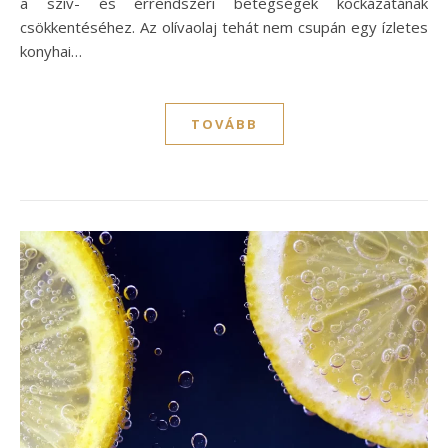
a szív- és érrendszeri betegségek kockázatának
csökkentéséhez. Az olívaolaj tehát nem csupán egy ízletes
konyhai…
TOVÁBB